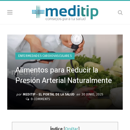
ENFERMEDADES CARDIOVASCULARES
Alimentos para Reducir la
Presión Arterial Naturalmente
por
MEDITIP - EL PORTAL DE LA SALUD
en
30 JUNIO, 2025
0 COMMENTS
Índice
[
Ocultar
]