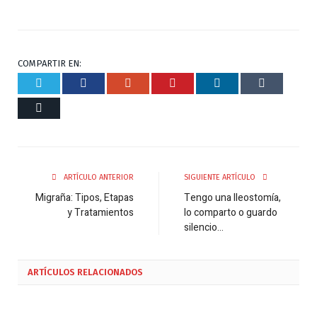
COMPARTIR EN:
Twitter
Facebook
Google+
Pinterest
Respuesta
Tumblr
Correo
ARTÍCULO ANTERIOR
SIGUIENTE ARTÍCULO
Migraña: Tipos, Etapas
Tengo una Ileostomía,
y Tratamientos
lo comparto o guardo
silencio…
ARTÍCULOS
RELACIONADOS