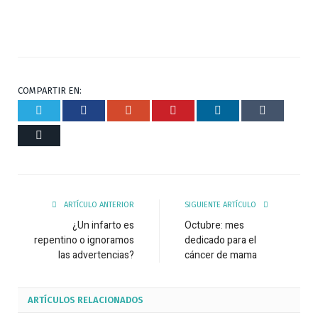
COMPARTIR EN:
Twitter
Facebook
Google+
Pinterest
Respuesta
Tumblr
Correo
ARTÍCULO ANTERIOR
SIGUIENTE ARTÍCULO
¿Un infarto es
Octubre: mes
repentino o ignoramos
dedicado para el
las advertencias?
cáncer de mama
ARTÍCULOS
RELACIONADOS