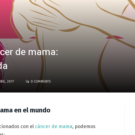
ncer de mama:
da
BRE, 2017
0 COMMENTS
mama en el mundo
cionados con el
cáncer de mama
, podemos
es: