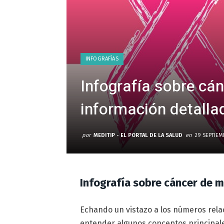
INFOGRAFÍAS
Infografía sobre cá
información detalla
por
MEDITIP - EL PORTAL DE LA SALUD
en
29 SEPTIEM
Infografía sobre cáncer de 
Echando un vistazo a los números rela
entender algunos conceptos principal