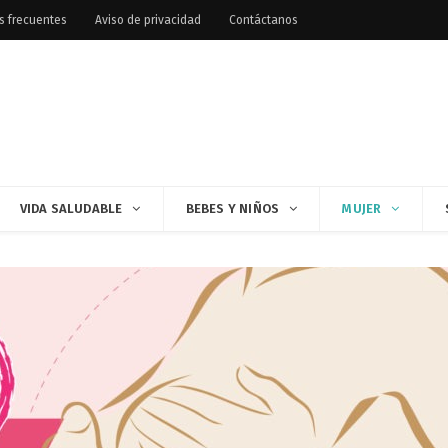
s frecuentes
Aviso de privacidad
Contáctanos
VIDA SALUDABLE
BEBES Y NIÑOS
MUJER