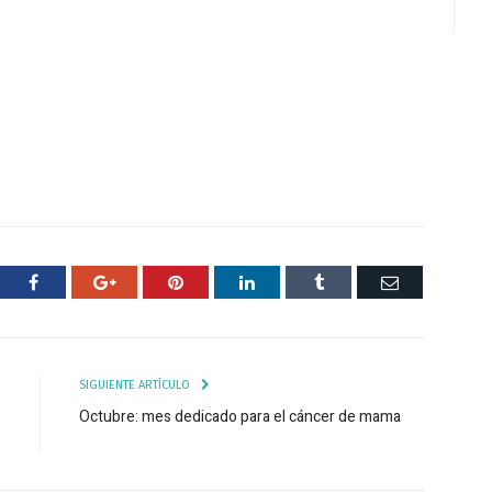
ter
Facebook
Google+
Pinterest
Respuesta
Tumblr
Correo
R
SIGUIENTE ARTÍCULO
s
Octubre: mes dedicado para el cáncer de mama
?