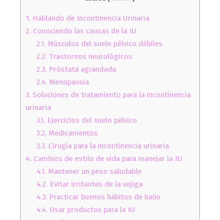
1.
Hablando de Incontinencia Urinaria
2.
Conociendo las causas de la IU
2.1.
Músculos del suelo pélvico débiles
2.2.
Trastornos neurológicos
2.3.
Próstata agrandada
2.4.
Menopausia
3.
Soluciones de tratamiento para la incontinencia
urinaria
3.1.
Ejercicios del suelo pélvico
3.2.
Medicamentos
3.3.
Cirugía para la incontinencia urinaria
4.
Cambios de estilo de vida para manejar la IU
4.1.
Mantener un peso saludable
4.2.
Evitar irritantes de la vejiga
4.3.
Practicar buenos hábitos de baño
4.4.
Usar productos para la IU