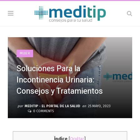
MUJER
Soluciones Para la
Incontinencia Urinaria:
Consejos y Tratamientos
por
MEDITIP - EL PORTAL DE LA SALUD
en
25 MAYO, 2023
0 COMMENTS
Índice
[
Ocultar
]