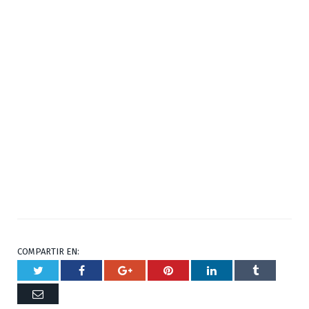
COMPARTIR EN:
Twitter
Facebook
Google+
Pinterest
Respuesta
Tumblr
Correo