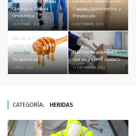
Manejo de una Herida
Cicatrices Hipertróficas:
Quirúrgica: Cirugía
Causas, Tratamientos y
Ortopédica
Prevención
23 OCTUBRE, 2023
6 SEPTIEMBRE, 2023
Uso de la Miel para
Tratar Heridas: Tipos y
Propiedades
El lecho de una herida:
Terapéuticas
Qué es y cómo cuidarlo
4 ABRIL, 2023
12 SEPTIEMBRE, 2022
CATEGORÍA:
HERIDAS