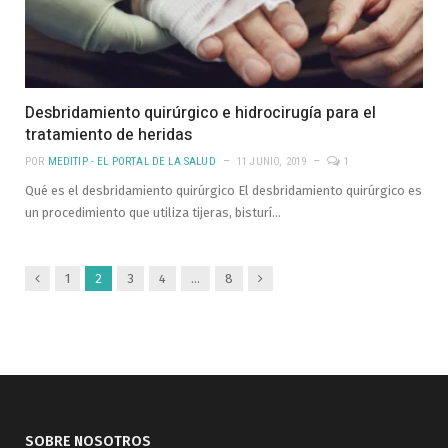
Desbridamiento quirúrgico e hidrocirugía para el
tratamiento de heridas
POR
MEDITIP - EL PORTAL DE LA SALUD
11 JUNIO, 2019
1
Qué es el desbridamiento quirúrgico El desbridamiento quirúrgico es
un procedimiento que utiliza tijeras, bisturí…
Anterior
Siguiente
1
2
3
4
…
8
SOBRE NOSOTROS