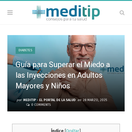
DIABETES
Guía para Superar el Miedo a
las Inyecciones en Adultos
Mayores y Niños
por
MEDITIP - EL PORTAL DE LA SALUD
en
28 MARZO, 2025
0 COMMENTS
Índice
[
Ocultar
]