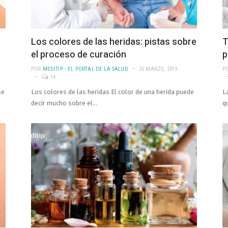
Los colores de las heridas: pistas sobre
T
el proceso de curación
p
POR
MEDITIP - EL PORTAL DE LA SALUD
25 MARZO, 2019
P
14
se
Los colores de las heridas El color de una herida puede
L
decir mucho sobre el…
q