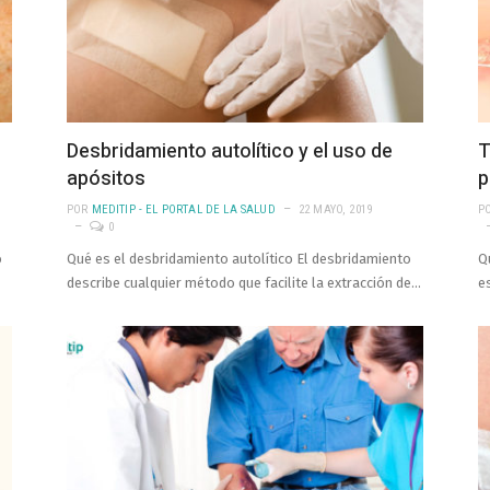
Desbridamiento autolítico y el uso de
T
apósitos
p
POR
MEDITIP - EL PORTAL DE LA SALUD
22 MAYO, 2019
P
0
o
Qué es el desbridamiento autolítico El desbridamiento
Q
describe cualquier método que facilite la extracción de…
e