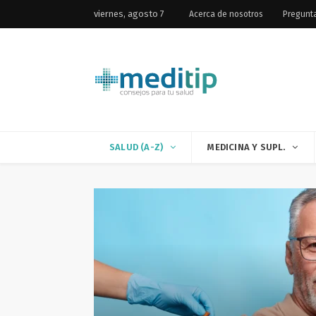
viernes, agosto 7
Acerca de nosotros
Pregunt
SALUD (A-Z)
MEDICINA Y SUPL.