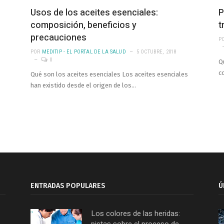
Usos de los aceites esenciales:
P
composición, beneficios y
t
precauciones
P
POR
MEDITIP - EL PORTAL DE LA SALUD
5 OCTUBRE, 2018
0
Q
c
Qué son los aceites esenciales Los aceites esenciales
han existido desde el origen de los…
e
ENTRADAS POPULARES
Ú
Los colores de las heridas:
pistas sobre el proceso de