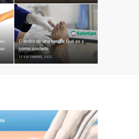
as:
El lecho de una herida: Qué es y
cas
cómo cuidarlo
12 SEPTIEMBRE, 2022