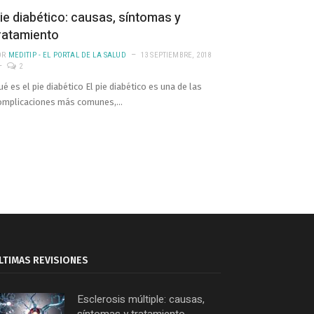
ie diabético: causas, síntomas y
ratamiento
OR
MEDITIP - EL PORTAL DE LA SALUD
13 SEPTIEMBRE, 2018
2
ué es el pie diabético El pie diabético es una de las
omplicaciones más comunes,…
LTIMAS REVISIONES
Esclerosis múltiple: causas,
síntomas y tratamiento