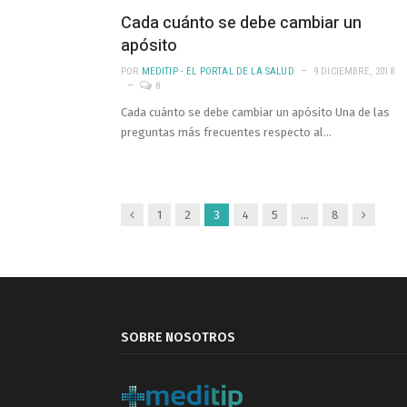
Cada cuánto se debe cambiar un
apósito
POR
MEDITIP - EL PORTAL DE LA SALUD
9 DICIEMBRE, 2018
8
Cada cuánto se debe cambiar un apósito Una de las
preguntas más frecuentes respecto al…
Anterior
Siguient
1
2
3
4
5
…
8
SOBRE NOSOTROS