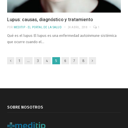
Lupus: causas, diagnóstico y tratamiento
POR
MEDITIP - EL PORTAL DE LA SALUD
24 ABRIL, 2018
1
Qué es el lupus El lupus es una enfermedad autoinmune sistémica
que ocurre cuando el…
Anterior
Siguiente
1
…
3
4
5
6
7
8
SOBRE NOSOTROS