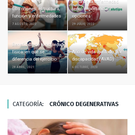
Dieta de la enfermedad
Los riñones: estructura,
renal: importancia y
función y enfermedades
opciones
7 AGOSTO, 2022
29 JULIO, 2022
Beneficios de la actividad
física: en qué se
Año de vida ajustado por
diferencia del ejercicio
discapacidad (AVAD)
28 ABRIL, 2021
6 OCTUBRE, 2020
CATEGORÍA:
CRÓNICO DEGENERATIVAS