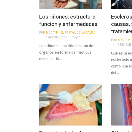
Los riñones: estructura,
Esclerosi
función y enfermedades
causas, 
tratamie
POR
MEDITIP - EL PORTAL DE LA SALUD
7 AGOSTO, 2022
2
POR
MEDITIP 
3 DICIEMB
Los riñones Los riñones son dos
órganos en forma de frijol que
Qué es la es
miden de 10…
esclerosis m
como una e
del…