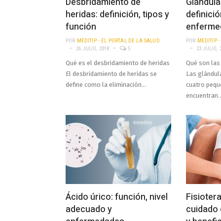
Desbridamiento de
Glándula
heridas: definición, tipos y
definició
función
enferme
POR
MEDITIP - EL PORTAL DE LA SALUD
POR
MEDITIP 
26 JULIO, 2018
5
23 JULIO, 
Qué es el desbridamiento de heridas
Qué son las
El desbridamiento de heridas se
Las glándul
define como la eliminación…
cuatro pequ
encuentran
Ácido úrico: función, nivel
Fisiotera
adecuado y
cuidado 