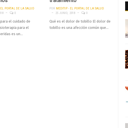
cios
tratamiento
- EL PORTAL DE LA SALUD
POR
MEDITIP - EL PORTAL DE LA SALUD
018
0
25 JUNIO, 2018
0
 para el cuidado de
Qué es el dolor de tobillo El dolor de
isioterapia para el
tobillo es una afección común que…
heridas es un…