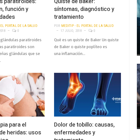
s paratiroides:
Quiste de Baker:
n, función y
síntomas, diagnóstico y
dades
tratamiento
- EL PORTAL DE LA SALUD
POR
MEDITIP - EL PORTAL DE LA SALUD
2018
0
17 JULIO, 2018
0
 glándulas paratiroides
Qué es un quiste de Baker Un quiste
as paratiroides son
de Baker o quiste poplíteo es
eñas glándulas que se
una inflamación…
…
pia para el
Dolor de tobillo: causas,
de heridas: usos
enfermedades y