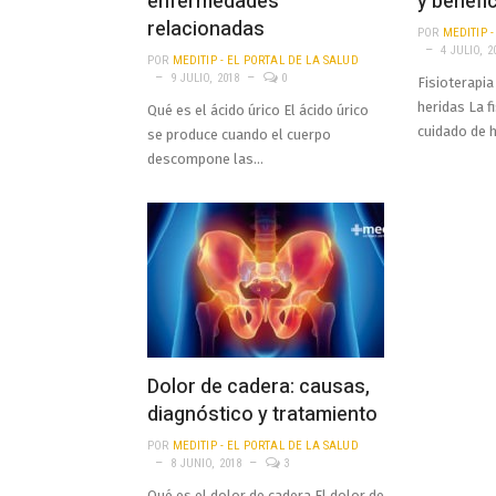
enfermedades
y benefi
relacionadas
POR
MEDITIP 
4 JULIO, 2
POR
MEDITIP - EL PORTAL DE LA SALUD
9 JULIO, 2018
0
Fisioterapia
heridas La f
Qué es el ácido úrico El ácido úrico
cuidado de 
se produce cuando el cuerpo
descompone las…
Dolor de cadera: causas,
diagnóstico y tratamiento
POR
MEDITIP - EL PORTAL DE LA SALUD
8 JUNIO, 2018
3
Qué es el dolor de cadera El dolor de