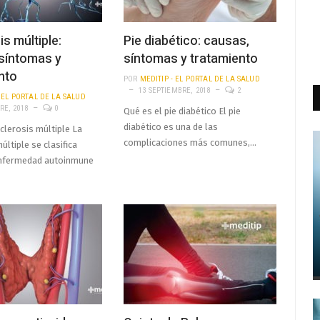
s múltiple:
Pie diabético: causas,
síntomas y
síntomas y tratamiento
nto
POR
MEDITIP - EL PORTAL DE LA SALUD
13 SEPTIEMBRE, 2018
2
- EL PORTAL DE LA SALUD
RE, 2018
0
Qué es el pie diabético El pie
diabético es una de las
clerosis múltiple La
complicaciones más comunes,…
últiple se clasifica
nfermedad autoinmune