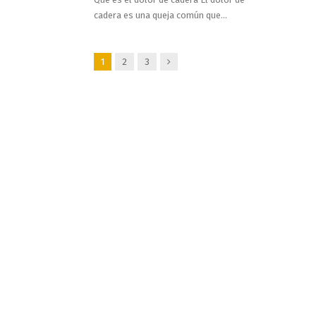
cadera es una queja común que…
Siguiente
1
2
3