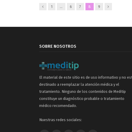
Anterior
Siguiente
1
…
6
7
8
9
SOBRE NOSOTROS
El material de este sitio es de uso informativo y no es
destinado a reemplazar la atención médica y el
tratamiento. Ninguno de los contenidos de Meditip
constituye un diagnóstico probable o tratamiento
médico recomendado.
Nuestras redes sociales: