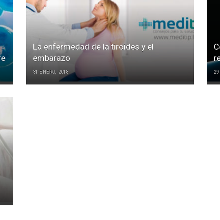
La enfermedad de la tiroides y el
C
re
embarazo
r
31 ENERO, 2018
29