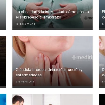
La obesidad y la infertilidad: cómo afecta
E
el sobrepeso al embarazo
c
15 FEBRERO, 2018
13
Glándula tiroides: definición, función y
D
enfermedades
d
9 FEBRERO, 2018
8 