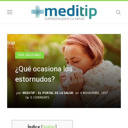
VIDA SALUDABLE
¿Qué ocasiona los
estornudos?
por
MEDITIP - EL PORTAL DE LA SALUD
en
6 NOVIEMBRE, 2017
0 COMMENTS
Índice
[
Ocultar
]