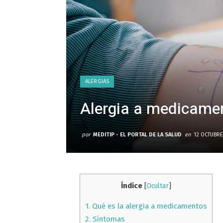
ALERGIAS
Alergia a medicame
por
MEDITIP - EL PORTAL DE LA SALUD
en
12 OCTUBRE
Índice
[
Ocultar
]
1.
Qué es la alergia a medicamentos
2.
Síntomas