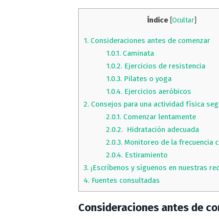
Índice
[
Ocultar
]
1.
Consideraciones antes de comenzar
1.0.1.
Caminata
1.0.2.
Ejercicios de resistencia
1.0.3.
Pilates o yoga
1.0.4.
Ejercicios aeróbicos
2.
Consejos para una actividad física seg
2.0.1.
Comenzar lentamente
2.0.2.
Hidratación adecuada
2.0.3.
Monitoreo de la frecuencia c
2.0.4.
Estiramiento
3.
¡Escríbenos y síguenos en nuestras red
4.
Fuentes consultadas
Consideraciones antes de c