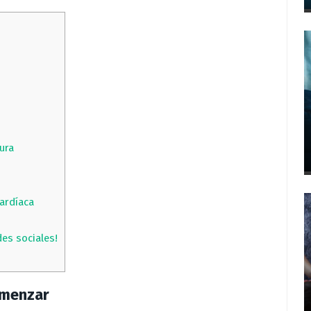
ura
ardíaca
es sociales!
omenzar