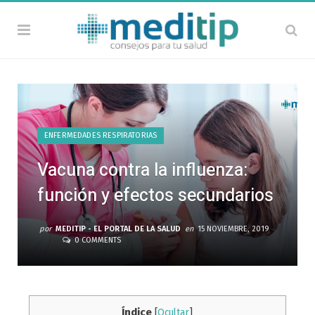
ENFERMEDADES RESPIRATORIAS
Vacuna contra la influenza:
función y efectos secundarios
por
MEDITIP - EL PORTAL DE LA SALUD
en
15 NOVIEMBRE, 2019
0 COMMENTS
Índice
[
Ocultar
]