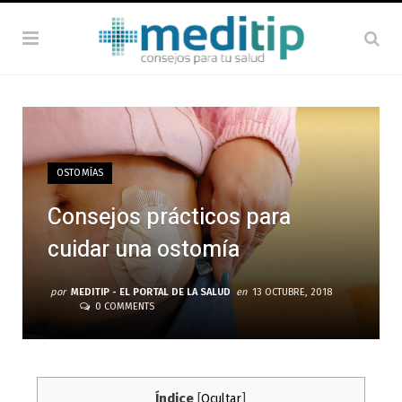
OSTOMÍAS
Consejos prácticos para
cuidar una ostomía
por
MEDITIP - EL PORTAL DE LA SALUD
en
13 OCTUBRE, 2018
0 COMMENTS
Índice
[
Ocultar
]