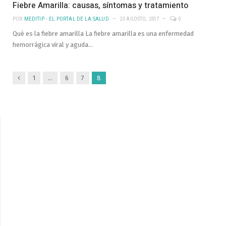
Fiebre Amarilla: causas, síntomas y tratamiento
POR
MEDITIP - EL PORTAL DE LA SALUD
23 AGOSTO, 2017
0
Qué es la fiebre amarilla La fiebre amarilla es una enfermedad
hemorrágica viral y aguda…
Anterior
1
…
6
7
8