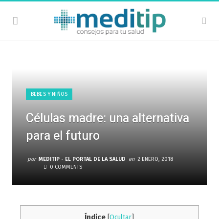
BEBES Y NIÑOS
Células madre: una alternativa
para el futuro
por
MEDITIP - EL PORTAL DE LA SALUD
en
2 ENERO, 2018
0 COMMENTS
Índice
[
Ocultar
]