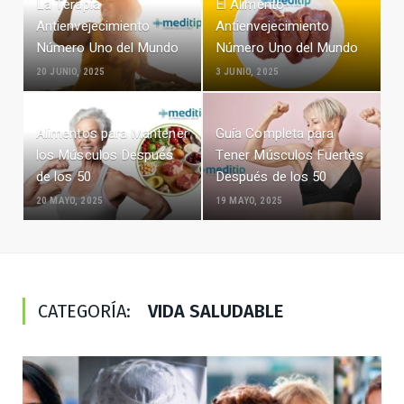
La Terapia
El Alimento
Antienvejecimiento
Antienvejecimiento
Número Uno del Mundo
Número Uno del Mundo
20 JUNIO, 2025
3 JUNIO, 2025
Alimentos para Mantener
Guía Completa para
los Músculos Después
Tener Músculos Fuertes
de los 50
Después de los 50
20 MAYO, 2025
19 MAYO, 2025
CATEGORÍA:
VIDA SALUDABLE