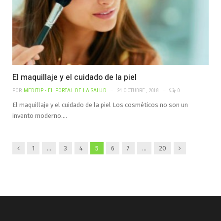
El maquillaje y el cuidado de la piel
POR
MEDITIP - EL PORTAL DE LA SALUD
24 OCTUBRE, 2018
0
El maquillaje y el cuidado de la piel Los cosméticos no son un
invento moderno.…
Anterior
Siguiente
1
…
3
4
5
6
7
…
20