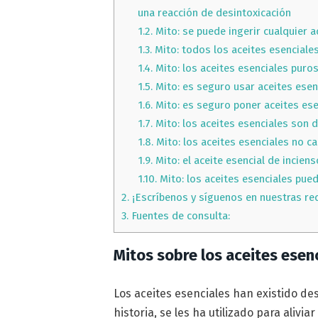
una reacción de desintoxicación
1.2.
Mito: se puede ingerir cualquier a
1.3.
Mito: todos los aceites esenciale
1.4.
Mito: los aceites esenciales puros
1.5.
Mito: es seguro usar aceites esenc
1.6.
Mito: es seguro poner aceites ese
1.7.
Mito: los aceites esenciales son 
1.8.
Mito: los aceites esenciales no c
1.9.
Mito: el aceite esencial de incien
1.10.
Mito: los aceites esenciales pued
2.
¡Escríbenos y síguenos en nuestras re
3.
Fuentes de consulta:
Mitos sobre los aceites esen
Los aceites esenciales han existido des
historia, se les ha utilizado para aliv