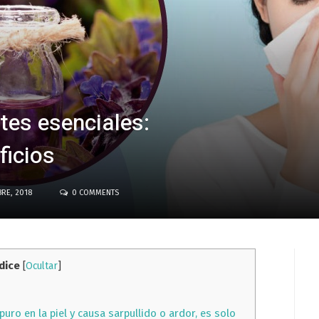
tes esenciales:
ficios
RE, 2018
0 COMMENTS
dice
[
Ocultar
]
 puro en la piel y causa sarpullido o ardor, es solo