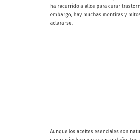
ha recurrido a ellos para curar trastor
embargo, hay muchas mentiras y mitos
aclararse.
Aunque los aceites esenciales son nat
sanar o incluso para causar daño. Los