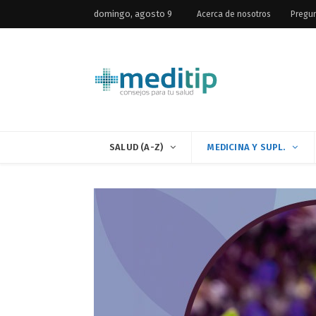
domingo, agosto 9
Acerca de nosotros
Pregun
SALUD (A-Z)
MEDICINA Y SUPL.