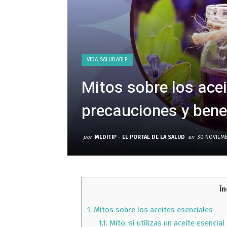
VIDA SALUDABLE
Mitos sobre los acei
precauciones y bene
por
MEDITIP - EL PORTAL DE LA SALUD
en
30 NOVIEMB
Ín
1.
Mitos sobre los aceites esenciales
1.1.
Mito: si utilizas un aceite esencial