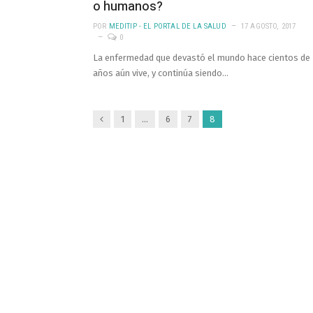
o humanos?
POR
MEDITIP - EL PORTAL DE LA SALUD
17 AGOSTO, 2017
0
La enfermedad que devastó el mundo hace cientos de
años aún vive, y continúa siendo…
Anterior
1
…
6
7
8