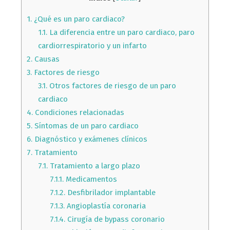
1.
¿Qué es un paro cardiaco?
1.1.
La diferencia entre un paro cardiaco, paro
cardiorrespiratorio y un infarto
2.
Causas
3.
Factores de riesgo
3.1.
Otros factores de riesgo de un paro
cardiaco
4.
Condiciones relacionadas
5.
Síntomas de un paro cardiaco
6.
Diagnóstico y exámenes clínicos
7.
Tratamiento
7.1.
Tratamiento a largo plazo
7.1.1.
Medicamentos
7.1.2.
Desfibrilador implantable
7.1.3.
Angioplastía coronaria
7.1.4.
Cirugía de bypass coronario