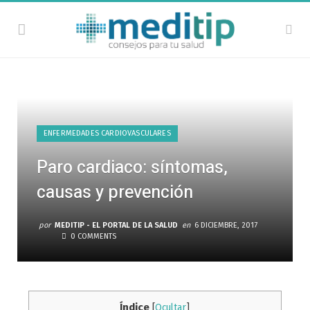
ENFERMEDADES CARDIOVASCULARES
Paro cardiaco: síntomas,
causas y prevención
por
MEDITIP - EL PORTAL DE LA SALUD
en
6 DICIEMBRE, 2017
0 COMMENTS
Índice
[
Ocultar
]